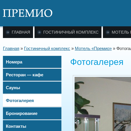
ГЛАВНАЯ
ГОСТИНИЧНЫЙ КОМПЛЕКС
МОТЕЛЬ
Главная
»
Гостиничный комплекс
»
Мотель «Премио»
»
Фотога
Фотогалерея
Номера
Ресторан — кафе
Сауны
Фотогалерея
Бронирование
Контакты