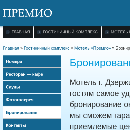
ГЛАВНАЯ
ГОСТИНИЧНЫЙ КОМПЛЕКС
МОТЕЛЬ
Главная
»
Гостиничный комплекс
»
Мотель «Премио»
»
Бронир
Бронирован
Номера
Ресторан — кафе
Мотель г. Дзер
Сауны
гостям самое уд
Фотогалерея
бронирование о
Бронирование
мы сможем гара
приемлемые цен
Контакты